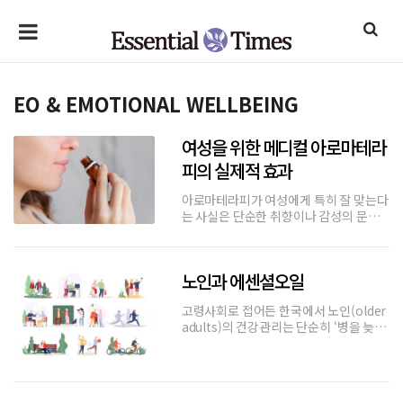
EO & EMOTIONAL WELLBEING
여성을 위한 메디컬 아로마테라
피의 실제적 효과
아로마테라피가 여성에게 특히 잘 맞는다
는 사실은 단순한 취향이나 감성의 문제
가 아니다. 세계 여러 국가의 대체의학 연
구기관, 소비자 조사, 에센셜오일 시장 보
고서를 종합하면, 아로마테라피 사용자의
노인과 에센셜오일
70~85%가 여성(women)으로 나타난
다. 이는 단순한 시장 통계 이
고령사회로 접어든 한국에서 노인(older
adults)의 건강관리는 단순히 ‘병을 늦추
는 과정’이 아니라, ‘삶의 질(Quality of
Life, QOL)의 회복’을 목표로 하는 새로
운 의료적 과제로 자리 잡았다. 최근 다양
한 보완•대체요법(complementary