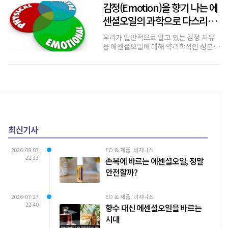
감정(Emotion)을 향기 나는 에
를 넘어, 불안을 원인 별로
센셜오일의 과학으로 다스리는
방법
우리가 일반적으로 알고 있는 감정 치유
용 에센셜오일에 대해 약리학적인 성분
기반의 접근법은 매우 합리적이며, 오히
려 과학적 신뢰성을 확보하면서도 감정이
라는 추상적 개념을 구체화할 수 있는 가
장 강력한 방법 중 하나로 만들 수 있다.
이 방향은 단순한 감성 마케팅이나 영
최신기사
2026-08-03
EO & 제품, 비지니스
22:33
손목에 바르는 에센셜오일, 정말
안전할까?
2026-07-27
EO & 제품, 비지니스
22:40
향수 대신 에센셜오일을 바르는
시대