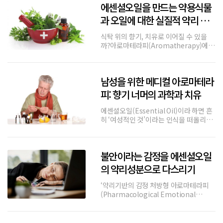
에센셜오일을 만드는 약용식물
과 오일에 대한 실질적 약리 효
과에 대한 고찰
식탁 위의 향기, 치유로 이어질 수 있을
까?아로마테라피(Aromatherapy)에서
사용되는 에센셜오일(Essential oils) 중
상당수는 실제로 식재료, 향신료, 또는 식
품 첨가물로도 널리 사용되는 식물로부터
남성을 위한 메디컬 아로마테라
추출된다. 예를 들어 바질(Basil), 로즈마
리(R
피: 향기 너머의 과학과 치유
에센셜오일(Essential Oil)이라 하면 흔
히 ‘여성적인 것’이라는 인식을 떠올리는
경우가 많다. 실제로도 에센셜오일의 주
소비층은 여성이며, 아로마테라피라는 용
어 역시 뷰티, 힐링, 감성이라는 코드로 여
불안이라는 감정을 에센셜오일
성 중심의 소비 시장에서 확장되어 왔다.
그러나 식물의 생화
의 약리성분으로 다스리기
‘약리기반의 감정 처방형 아로마테라피
(Pharmacological Emotional
Prescriptions with Essential Oils, /
PEPE)’ 의 관점에서 ‘불안(Anxiety)’에
대해서 정리해 본다. 단순한 감정의 분류