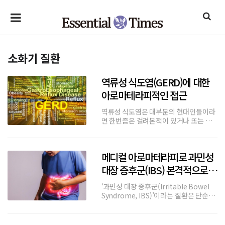
소화기 질환
역류성 식도염(GERD)에 대한
아로마테라피적인 접근
역류성 식도염은 대부분의 현대인들이라
면 한번즘은 걸려본적이 있거나 또는 아
직도 역류성 식도염으로 고통을 받게 되
는 질병이다. 생활 식습관에 좌우되는 불
현한 질병이며 치료에도 시간이 걸리지만
메디컬 아로마테라피로 과민성
삶의 질을 떨어뜨리는 불현한 질병이다.
이번 내용은 역류성 식도염에 대한 메디
대장 증후군(IBS) 본격적으로
컬
증상 개선하기
‘과민성 대장 증후군(Irritable Bowel
Syndrome, IBS)’이라는 질환은 단순한
소화불량과는 달리, 만성적인 복부 불편
감과 배변 이상을 동반하며, 스트레스와
밀접하게 연관된 기능성 위장 장애이다.