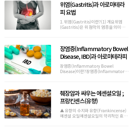
위염(Gastritis)과 아로마테라
기존의 약물치료 외에도 정서적 안정과
위장관 운동 조절에
피 요법
1. 위염(Gastritis)이란?(1) 개요위염
(Gastritis)은 위 점막의 염증을 의미하
며, 급성 및 만성으로 구분된다. 급성 위염
(Acute Gastritis)은 단기간 내 발생하
며, 과음, 자극적인 음식, 약물(예: 진통
장염증(Inflammatory Bowel
제) 등이 주요 원인이다. 만성 위염(
Disease, IBD)과 아로마테라피
장염증(Inflammatory Bowel
Disease)이란?장염증(Inflammatory
Bowel Disease, 이하 IBD)은 소화관의
만성 염증을 특징으로 하는 질환으로, 크
론병(Crohn’s disease)과 궤양성 대장
췌장암과 싸우는 에센셜오일 ;
염(Ulcerative Colitis)
프랑킨센스(유향)
▲ 유향의 수지와 유향(Frankincense)
에센셜 오일에센셜오일의 약리적인 효능
을 이용해서 암을 치료하고자 하는 시도
는 매우 다양하게 연구되어 왔다. 하지만
아직까지는 확실하게 자리잡은 암 치료법