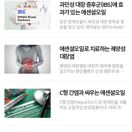
과민성 대장 증후군(IBS)에 효
으로서의 아로마테라피 치료사례나 통계
는 부족하다고 보여진다. 연구자들
과가 있는 에센셜오일
많은 현대인들이 과민성 대장 증후군 증
상을 갖고 있다. 영어로는 IBS(Irritable
Bowel Syndrome)으로 불규칙적인 식
사와 스트레스 등으로 인해 복부 팽만, 설
사, 변비 등을 반복하는 소화기 계통의 질
에센셜오일로 치료하는 궤양성
병이다. 아직 연구 진행 중이지만, 에센셜
오일로도 I
대장염
궤양성 대장염은 대장의 점막에 염증을
일으키는 원인불명의 만성 염증성 장 질
환이다. 직장에서부터 대장까지 연결되어
거의 모든 장 부위에 증상이 나타나며, 환
경적인 요인과 유전적인 요인으로 원인을
C형 간염과 싸우는 에센셜오일
추정하며, 서구화되어 가는 생활습관으로
인해 우리나라와 일본 등지에서도 발
C형 간염(Hepatitis C)은 현대인을 괴롭
히는 고질적인 만성질환이다. 여러 가지
치료 방법이 있지만 에센셜오일을 사용하
면 증상을 완화하는데 도움이 될 수 있다.
과거 3,000년 전부터 사용되었던 에센셜
오일은 피부질환과 다양한 질병 및 예방