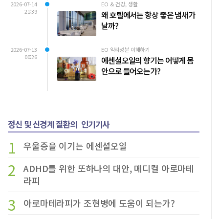
2026-07-14
EO & 건강, 생활
21:39
왜 호텔에서는 항상 좋은 냄새가
날까?
2026-07-13
EO 약리성분 이해하기
00:26
에센셜오일의 향기는 어떻게 몸
안으로 들어오는가?
정신 및 신경계 질환의
인기기사
1
우울증을 이기는 에센셜오일
2
ADHD를 위한 또하나의 대안, 메디컬 아로마테
라피
3
아로마테라피가 조현병에 도움이 되는가?