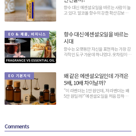
향수 대신 에센셜오일을 바르는 사람이 늘
고 있다. 알코올 향수의 강한 확산감보다
피부 가까이에서 은은하게 머무는 향을 선
호하고, 이미 만들...
향수 대신 에센셜오일을 바르는
EO & 제품, 비지니스
시대
향수는 오랫동안 자신을 표현하는 가장 감
각적인 도구 가운데 하나였다. 옷차림이나
말투보다 먼저 상대방에게 도달하고, 한
사람이 자리를 떠난...
왜 같은 에센셜오일인데 가격은
EO 기본지식
5배, 10배 차이날까?
"이 라벤더는 1만 원인데, 저 라벤더는 왜
5만 원일까?"에센셜오일을 처음 접하는
사람이라면 한 번쯤 품게 되는 의문이다.
같은 식물에서...
Comments