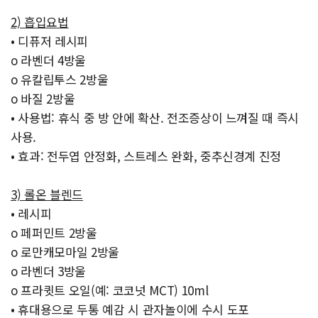
2) 흡입요법
• 디퓨저 레시피
o 라벤더 4방울
o 유칼립투스 2방울
o 바질 2방울
• 사용법: 휴식 중 방 안에 확산. 전조증상이 느껴질 때 즉시
사용.
• 효과: 전두엽 안정화, 스트레스 완화, 중추신경계 진정
3) 롤온 블렌드
• 레시피
o 페퍼민트 2방울
o 로만캐모마일 2방울
o 라벤더 3방울
o 프라큇트 오일(예: 코코넛 MCT) 10ml
• 휴대용으로 두통 예감 시 관자놀이에 수시 도포