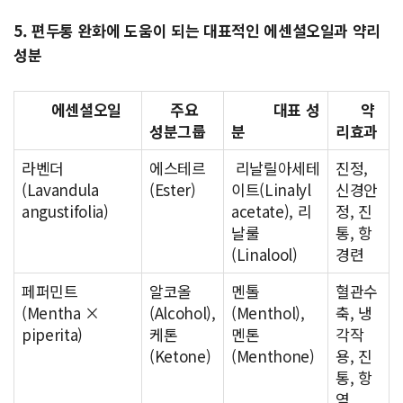
5. 편두통 완화에 도움이 되는 대표적인 에센셜오일과 약리
성분
에센셜오일
주요
대표 성
약
성분그룹
분
리효과
라벤더
에스테르
리날릴아세테
진정,
(Lavandula
(Ester)
이트(Linalyl
신경안
angustifolia)
acetate), 리
정, 진
날룰
통, 항
(Linalool)
경련
페퍼민트
알코올
멘톨
혈관수
(Mentha ×
(Alcohol),
(Menthol),
축, 냉
piperita)
케톤
멘톤
각작
(Ketone)
(Menthone)
용, 진
통, 항
염