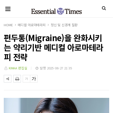
HOME
메디컬 아로마테라피
정신 및 신경계 질환
편두통(Migraine)을 완화시키
는 약리기반 메디컬 아로마테라
피 전략
KMAA 편집실
발행 2025-06-27 21:35