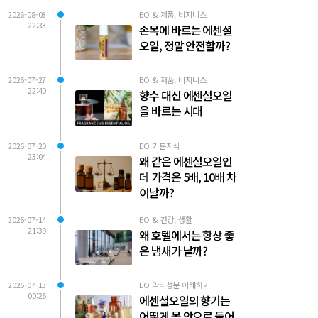
2026-08-03
EO & 제품, 비지니스
22:33
손목에 바르는 에센셜
오일, 정말 안전할까?
2026-07-27
EO & 제품, 비지니스
22:40
향수 대신 에센셜오일
을 바르는 시대
2026-07-20
EO 기본지식
23:04
왜 같은 에센셜오일인
데 가격은 5배, 10배 차
이날까?
2026-07-14
EO & 건강, 생활
21:39
왜 호텔에서는 항상 좋
은 냄새가 날까?
2026-07-13
EO 약리성분 이해하기
00:26
에센셜오일의 향기는
어떻게 몸 안으로 들어