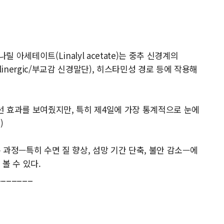
나릴 아세테이트(Linalyl acetate)는 중추 신경계의
inergic/부교감 신경말단), 히스타민성 경로 등에 작용해
개선 효과를 보여줬지만, 특히 제4일에 가장 통계적으로 눈에
)
과정—특히 수면 질 향상, 섬망 기간 단축, 불안 감소—에
볼 수 있다.
_______