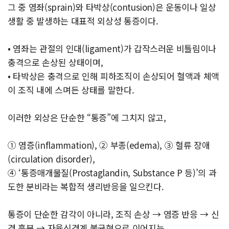
그 중 염좌(sprain)와 타박상(contusion)은 운동이나 일상
생활 중 발생하는 대표적 외상성 통증이다.
• 염좌는 관절의 인대(ligament)가 갑작스러운 비틀림이나
충격으로 손상된 상태이며,
• 타박상은 충격으로 인해 피하조직이 손상되어 혈액과 체액
이 조직 내에 스며든 상태를 말한다.
이러한 외상은 단순한 “통증”에 그치지 않고,
① 염증(inflammation), ② 부종(edema), ③ 혈류 장애
(circulation disorder),
④ ‘통증매개물질(Prostaglandin, Substance P 등)’의 과
도한 분비라는 복합적 생리반응을 일으킨다.
통증이 단순한 감각이 아니라, 조직 손상 → 염증 반응 → 신
경 흥분 → 자율신경계 불균형으로 이어지는