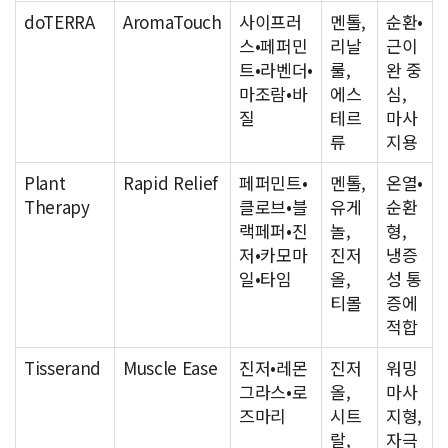
doTERRA
AromaTouch
사이프러
멘톨,
순환•
스•페퍼민
리날
근이
트•라벤더•
룰,
완 중
마조람•바
에스
심,
질
테르
마사
류
지용
Plant
Rapid Relief
페퍼민트•
멘톨,
온열•
Therapy
클로브•블
유게
순환
랙페퍼•진
놀,
형,
저•카모마
진저
냉증
일•타임
올,
성 통
티몰
증에
적합
Tisserand
Muscle Ease
진저•레몬
진저
워밍
그라스•로
올,
마사
즈마리
시트
지형,
랄,
자극