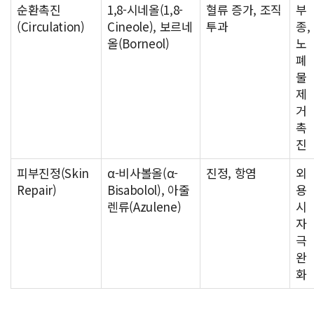
순환촉진
1,8-시네올(1,8-
혈류 증가, 조직
부
(Circulation)
Cineole), 보르네
투과
종,
올(Borneol)
노
폐
물
제
거
촉
진
피부진정(Skin
α-비사볼올(α-
진정, 항염
외
Repair)
Bisabolol), 아줄
용
렌류(Azulene)
시
자
극
완
화