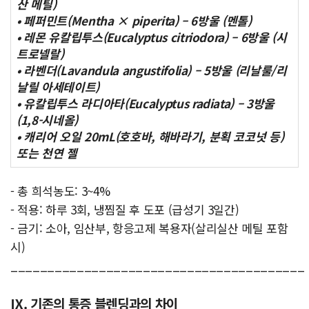
산 메틸)
• 페퍼민트(Mentha × piperita) – 6방울 (멘톨)
• 레몬 유칼립투스(Eucalyptus citriodora) – 6방울 (시
트로넬랄)
• 라벤더(Lavandula angustifolia) – 5방울 (리날룰/리
날릴 아세테이트)
• 유칼립투스 라디아타(Eucalyptus radiata) – 3방울
(1,8-시네올)
• 캐리어 오일 20mL(호호바, 해바라기, 분획 코코넛 등)
또는 천연 젤
- 총 희석농도: 3~4%
- 적용: 하루 3회, 냉찜질 후 도포 (급성기 3일간)
- 금기: 소아, 임산부, 항응고제 복용자(살리실산 메틸 포함
시)
________________________________________
Ⅸ. 기존의 통증 블렌딩과의 차이