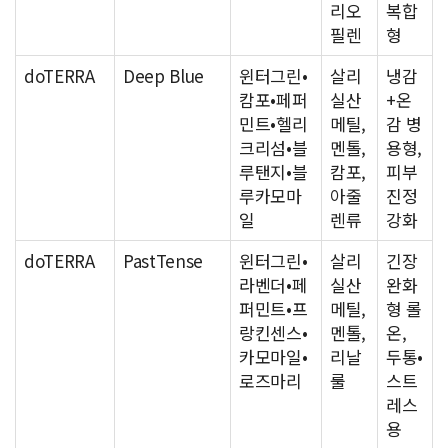
리오
복합
필렌
형
doTERRA
Deep Blue
윈터그린•
살리
냉감
캄포•페퍼
실산
+온
민트•헬리
메틸,
감 병
크리섬•블
멘톨,
용형,
루탠지•블
캄포,
피부
루카모마
아줄
진정
일
렌류
강화
doTERRA
PastTense
윈터그린•
살리
긴장
라벤더•페
실산
완화
퍼민트•프
메틸,
형 롤
랑킨센스•
멘톨,
온,
카모마일•
리날
두통•
로즈마리
룰
스트
레스
용