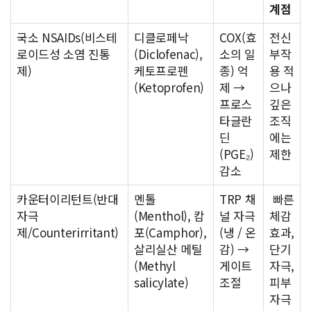
계점
국소 NSAIDs(비스테
디클로페낙
COX(효
전신
로이드성 소염 진통
(Diclofenac),
소의 일
부작
제)
케토프로펜
종) 억
용 적
(Ketoprofen)
제 →
으나
프로스
깊은
타글란
조직
딘
에는
(PGE₂)
제한
감소
카운터이리턴트(반대
멘톨
TRP 채
빠른
자극
(Menthol), 캄
널 자극
체감
제/Counterirritant)
포(Camphor),
(냉 / 온
효과,
살리실산 메틸
감) →
단기
(Methyl
게이트
자극,
salicylate)
조절
피부
자극