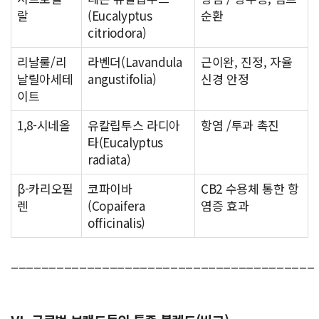
랄
(Eucalyptus
순환
citriodora)
리날룰/리
라벤더(Lavandula
근이완, 진정, 자율
날릴아세테
angustifolia)
신경 안정
이트
1,8-시네올
유칼립투스 라디아
항염 /투과 촉진
타(Eucalyptus
radiata)
β-카리오필
코파이바
CB2 수용체 통한 항
렌
(Copaifera
염증 효과
officinalis)
________________________________________