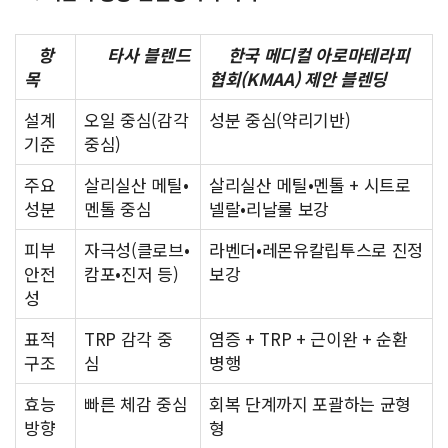
항
타사 블렌드
한국 메디컬 아로마테라피
목
협회(KMAA) 제안 블렌딩
설계
오일 중심(감각
성분 중심(약리기반)
기준
중심)
주요
살리실산 메틸•
살리실산 메틸•멘톨 + 시트로
성분
멘톨 중심
넬랄•리날룰 보강
피부
자극성(클로브•
라벤더•레몬유칼립투스로 진정
안전
캄포•진저 등)
보강
성
표적
TRP 감각 중
염증 + TRP + 근이완 + 순환
구조
심
병행
효능
빠른 체감 중심
회복 단계까지 포괄하는 균형
방향
형