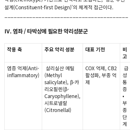
설계(Constituent-first Design)’의 체계적 접근이다.
________________________________________
Ⅳ. 염좌 / 타박상에 필요한 약리성분군
작용 축
주요 약리 성분
대표 기전
비
고
염증 억제(Anti-
살리실산 메틸
COX 억제, CB2
급
inflammatory)
(Methyl
활성화, 부종 억
성
salicylate), β-카
제
통
리오필렌(β-
증
Caryophyllene),
•
시트로넬랄
부
(Citronellal)
종
단
계