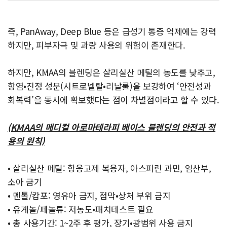
즉, PanAway, Deep Blue 등은 급성기 통증 억제에는 강력
하지만, 피부자극 및 과량 사용의 위험이 존재한다.
하지만, KMAA의 블렌딩은 살리실산 메틸의 농도를 낮추고,
항염•진정 성분(시트로넬랄•리날룰)을 보강하여 ‘안전성과
회복력’을 동시에 확보했다는 점이 차별점이라고 할 수 있다.
(KMAA의 메디컬 아로마테라피 베이스 블렌딩의 안전과 적
용의 원칙)
• 살리실산 메틸: 항응고제 복용자, 아스피린 과민, 임산부,
소아 금기
• 멘톨/캄포: 영유아 금지, 점막•상처 부위 금지
• 유게놀/페놀류: 저농도•패치테스트 필요
• 총 사용기간: 1~2주 후 평가, 장기•광범위 사용 금지