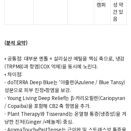
캠퍼
성 약
간 있
음
(분석 요약)
• 공통점: 대부분 멘톨 + 살리실산 메틸을 핵심 축으로, 냉감
(TRPM8)과 항염(COX 억제)을 동시에 노린다.
• 차이점:
- doTERRA Deep Blue는 ‘아줄렌(Azulene / Blue Tansy)
성분으로 피부 진정•항염을 보강.
- Young Living Deep Relief는 β-카리오필렌(Cariopyran
/ Copaiba)을 포함해 CB2 축 항염을 추가.
- Plant Therapy와 Tisserand는 온열형 통증(냉증성)을 겨
냥한 진저(Ginger /•페놀계) 중심.
- AromaTouch•PastTense는 근이완 및 스트레스성 통증용