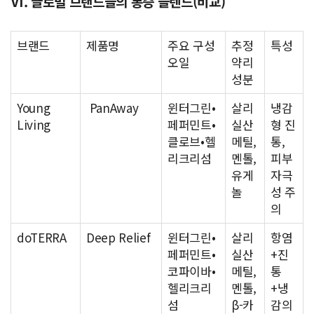
Ⅵ. 글로벌 브랜드들의 통증 블렌드(비교)
브랜드
제품명
주요 구성
추정
특성
오일
약리
성분
Young
PanAway
윈터그린•
살리
냉감
Living
페퍼민트•
실산
형 진
클로브•헬
메틸,
통,
리크리섬
멘톨,
피부
유게
자극
놀
성 주
의
doTERRA
Deep Relief
윈터그린•
살리
항염
페퍼민트•
실산
+진
코파이바•
메틸,
통
헬리크리
멘톨,
+냉
섬
β-카
감의