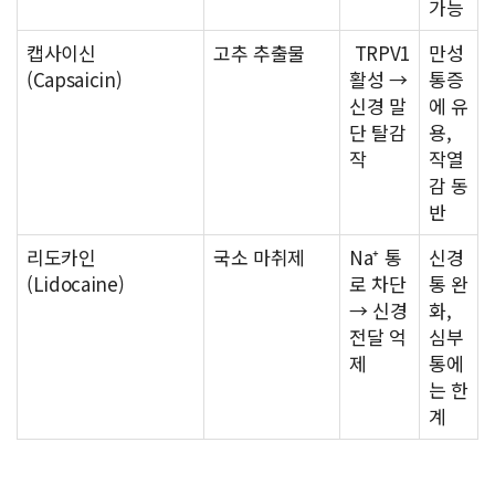
가능
캡사이신
고추 추출물
TRPV1
만성
(Capsaicin)
활성 →
통증
신경 말
에 유
단 탈감
용,
작
작열
감 동
반
리도카인
국소 마취제
Na⁺ 통
신경
(Lidocaine)
로 차단
통 완
→ 신경
화,
전달 억
심부
제
통에
는 한
계