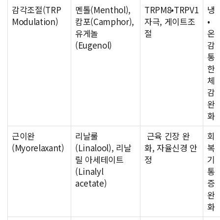
감각조절(TRP
멘톨(Menthol),
TRPM8•TRPV1
냉
Modulation)
캄포(Camphor),
자극, 게이트조
•
유게놀
절
온
(Eugenol)
감
통
한
체
감
완
화
근이완
리날룰
근육 긴장 완
회
(Myorelaxant)
(Linalool), 리날
화, 자율신경 안
복
릴 아세테이트
정
기
(Linalyl
통
acetate)
증
완
화