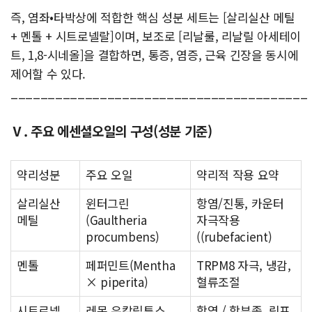
즉, 염좌•타박상에 적합한 핵심 성분 세트는 [살리실산 메틸
+ 멘톨 + 시트로넬랄]이며, 보조로 [리날룰, 리날릴 아세테이
트, 1,8-시네올]을 결합하면, 통증, 염증, 근육 긴장을 동시에
제어할 수 있다.
________________________________________
Ⅴ. 주요 에센셜오일의 구성(성분 기준)
약리성분
주요 오일
약리적 작용 요약
살리실산
윈터그린
항염/진통, 카운터
메틸
(Gaultheria
자극작용
procumbens)
((rubefacient)
멘톨
페퍼민트(Mentha
TRPM8 자극, 냉감,
× piperita)
혈류조절
시트로넬
레몬 유칼립투스
항염 / 항부종, 림프