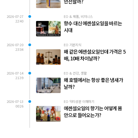
안전할까?
2026-07-27
EO & 제품, 비지니스
22:40
향수 대신 에센셜오일을 바르는
시대
2026-07-20
EO 기본지식
23:04
왜 같은 에센셜오일인데 가격은 5
배, 10배 차이날까?
2026-07-14
EO & 건강, 생활
21:39
왜 호텔에서는 항상 좋은 냄새가
날까?
2026-07-13
EO 약리성분 이해하기
00:26
에센셜오일의 향기는 어떻게 몸
안으로 들어오는가?