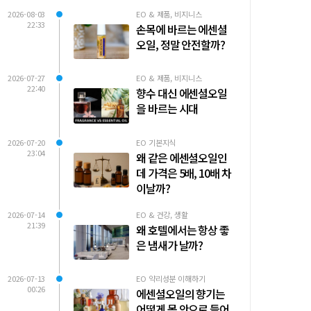
2026-08-03
EO & 제품, 비지니스
22:33
손목에 바르는 에센셜
오일, 정말 안전할까?
2026-07-27
EO & 제품, 비지니스
22:40
향수 대신 에센셜오일
을 바르는 시대
2026-07-20
EO 기본지식
23:04
왜 같은 에센셜오일인
데 가격은 5배, 10배 차
이날까?
2026-07-14
EO & 건강, 생활
21:39
왜 호텔에서는 항상 좋
은 냄새가 날까?
2026-07-13
EO 약리성분 이해하기
00:26
에센셜오일의 향기는
어떻게 몸 안으로 들어