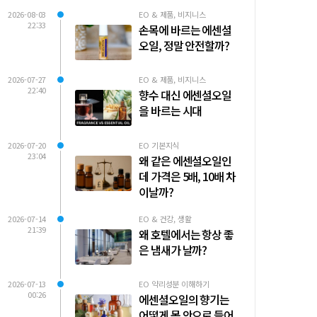
2026-08-03
EO & 제품, 비지니스
22:33
손목에 바르는 에센셜
오일, 정말 안전할까?
2026-07-27
EO & 제품, 비지니스
22:40
향수 대신 에센셜오일
을 바르는 시대
2026-07-20
EO 기본지식
23:04
왜 같은 에센셜오일인
데 가격은 5배, 10배 차
이날까?
2026-07-14
EO & 건강, 생활
21:39
왜 호텔에서는 항상 좋
은 냄새가 날까?
2026-07-13
EO 약리성분 이해하기
00:26
에센셜오일의 향기는
어떻게 몸 안으로 들어