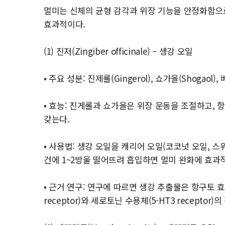
멀미는 신체의 균형 감각과 위장 기능을 안정화함으로
효과적이다.
(1) 진저(Zingiber officinale) – 생강 오일
• 주요 성분: 진제롤(Gingerol), 쇼가올(Shogaol)
• 효능: 진게롤과 쇼가올은 위장 운동을 조절하고,
갖는다.
• 사용법: 생강 오일을 캐리어 오일(코코넛 오일, 
건에 1~2방울 떨어뜨려 흡입하면 멀미 완화에 효과
• 근거 연구: 연구에 따르면 생강 추출물은 항구토 
receptor)와 세로토닌 수용체(5-HT3 recept